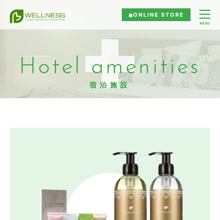
ONLINE STORE
Hotel amenities
宿泊施設