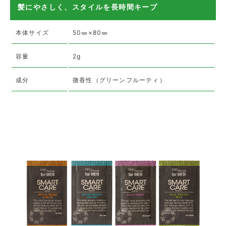
髪にやさしく、スタイルを長時間キープ
本体サイズ
50㎜×80㎜
容量
2g
成分
微香性（グリーンフルーティ）