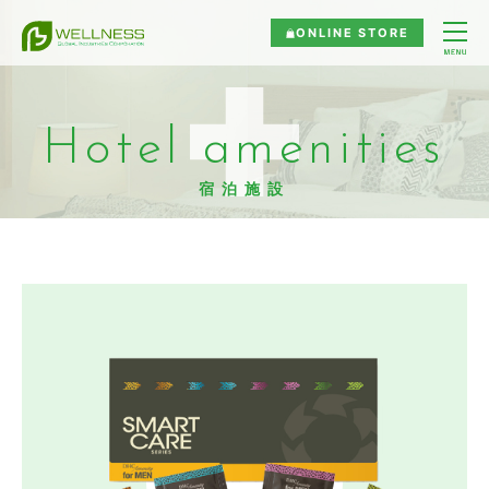
ONLINE STORE
Hotel amenities
宿泊施設