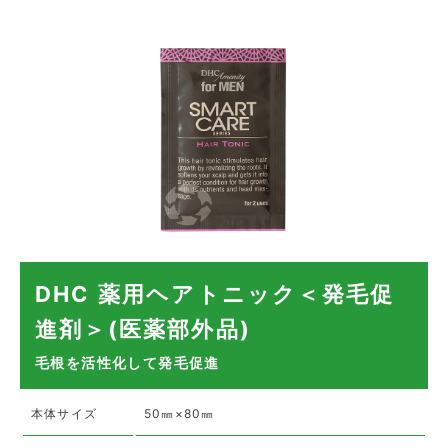
DHC 薬用ヘアトニック＜発毛促
進剤＞(医薬部外品)
毛根を活性化して発毛促進
本体サイズ
50㎜×80㎜