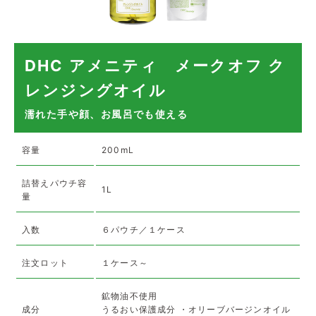
DHC アメニティ メークオフ ク
レンジングオイル
濡れた手や顔、お風呂でも使える
容量
200mL
詰替えパウチ容
1L
量
入数
６パウチ／１ケース
注文ロット
１ケース～
鉱物油不使用
成分
うるおい保護成分 ・オリーブバージンオイル