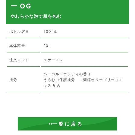
ー OG
やわらかな泡で肌を包む
ボトル容量
500mL
本体容量
20l
注文ロット
１ケース～
ハーバル・ウッディの香り
成分
うるおい保護成分 ・濃縮オリーブリーフエ
キス 配合
一覧に戻る