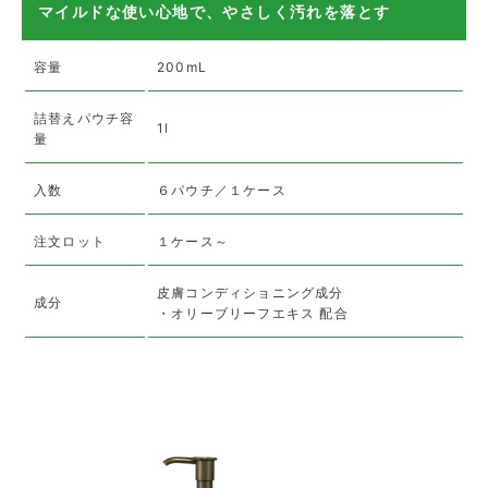
マイルドな使い心地で、やさしく汚れを落とす
容量
200mL
詰替えパウチ容
1l
量
入数
６パウチ／１ケース
注文ロット
１ケース～
皮膚コンディショニング成分
成分
・オリーブリーフエキス 配合