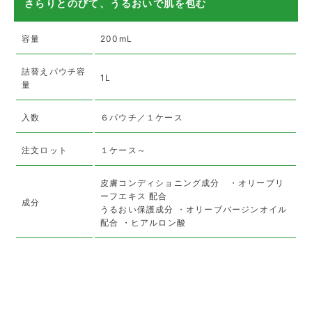
さらりとのびて、うるおいで肌を包む
容量
200mL
詰替えパウチ容
1L
量
入数
６パウチ／１ケース
注文ロット
１ケース～
皮膚コンディショニング成分 ・オリーブリ
ーフエキス 配合
成分
うるおい保護成分 ・オリーブバージンオイル
配合 ・ヒアルロン酸