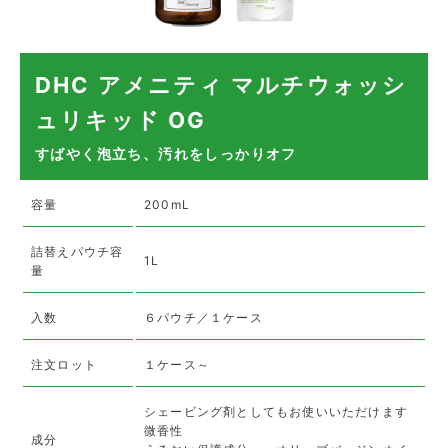
DHC アメニティ マルチウォッシ
ュリキッド OG
すばやく泡立ち、汚れをしっかりオフ
容量
200mL
詰替えパウチ容
1L
量
入数
６パウチ／１ケース
注文ロット
１ケース～
シェービング剤としてもお使いいただけます
微香性
成分