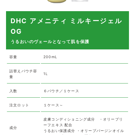
DHC アメニティ ミルキージェル
OG
うるおいのヴェールとなって肌を保護
容量
200mL
詰替えパウチ容
1L
量
入数
６パウチ／１ケース
注文ロット
１ケース～
皮膚コンディショニング成分 ・オリーブリ
ーフエキス 配合
成分
うるおい保護成分 ・オリーブバージンオイル