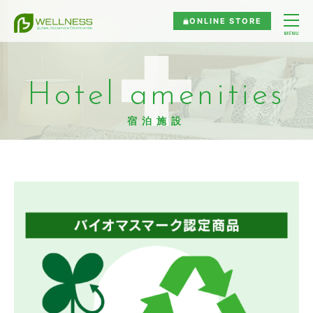
ONLINE STORE
Hotel amenities
宿泊施設